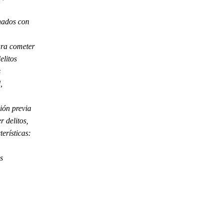
nados con
ara cometer
elitos
s
,
ión previa
 delitos,
erísticas:
s