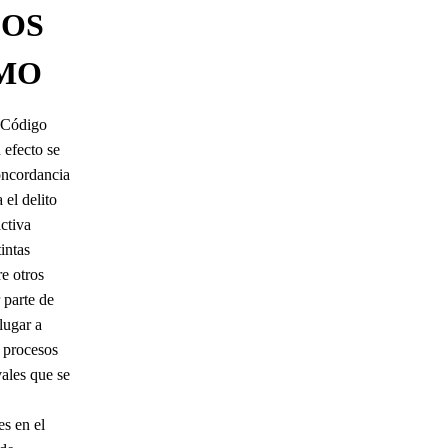
LOS
SMO
l Código
 efecto se
oncordancia
 el delito
ctiva
intas
e otros
 parte de
lugar a
a procesos
vales que se
s en el