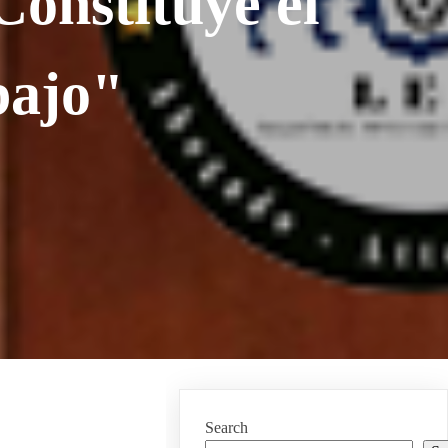
Constituye el
bajo"
Search