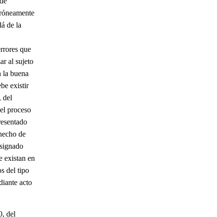
 de
erróneamente
lá de la
errores que
ar al sujeto
a la buena
be existir
 del
el proceso
resentado
 hecho de
esignado
e existan en
s del tipo
diante acto
0, del