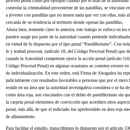
proceso penal como por ejemplo cuando por el afán de la autoridad
controlar la criminalidad proveniente de las pandillas, se vinculan 
a jóvenes con pandillas que no tienen nada que ver con ellas, más al
cercanía de su residencia al territorio donde operan las pandillas.
Ahora bien, teniendo claro lo anterior, este trabajo se enfoca en los 
pueden surgir por parte de la autoridad cuando pretende individualiz
en virtud de lo dispuesto por el tipo penal “Pandillerismo”. Con tod
fe y lealtad procesal, (artículo 18, del Código Procesal Penal) que de
cuando la Autoridad competente ejerce la acción penal (artículo 110,
Código Procesal Penal) en algunas ocasiones se cometen errores en 
de individualización. En este orden, está Firma de Abogados ha rep
judicialmente con resultados favorables a personas que por el mero
residir en un área que la autoridad investigativa considera o se ha d
como área roja, son vinculados con el delito de pandillerismo sin qu
la carpeta penal elementos de convicción que acrediten otros aspecto
penal, más allá, de que el indiciado fue aprehendido en área roja me
de allanamiento.
Para facilitar el estudio, transcribimos lo dispuesto por el artículo 33