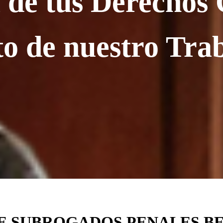
de tus Derechos 
to de nuestro Tra
DE SUBROGADOS PENALES B