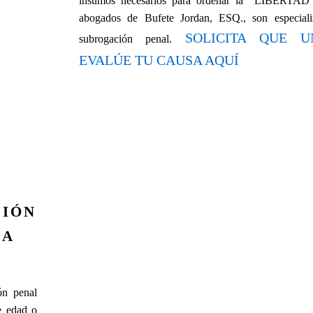
insumos necesarios para ordenar la “LIBERT
abogados de Bufete Jordan, ESQ., son especiali
SOLICITA QUE 
subrogación penal.
EVALÚE TU CAUSA AQUÍ
CIÓN
NA
ón penal
e edad o