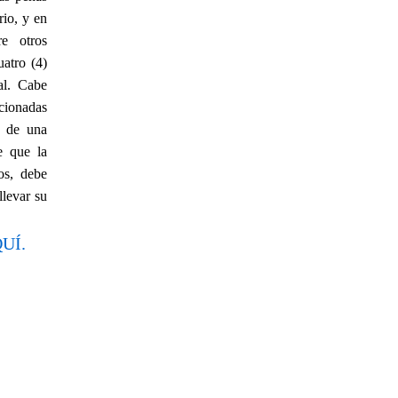
rio, y en
re otros
atro (4)
al. Cabe
ncionadas
io de una
e que la
os, debe
llevar su
UÍ.