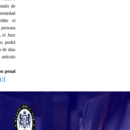
stado de
fermedad
ilite el
 persona
, el Juez
so, podrá
o de días
 artículo
ón penal
UÍ.