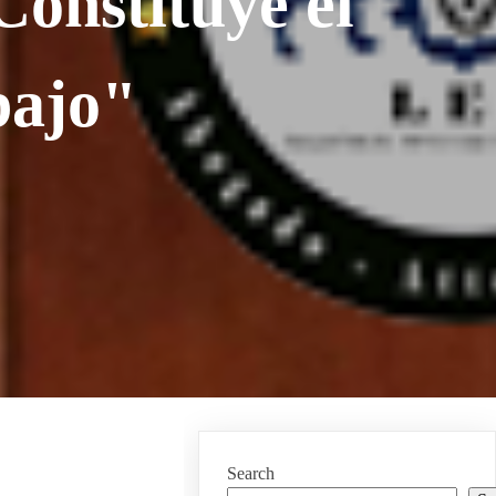
Constituye el
bajo"
Search