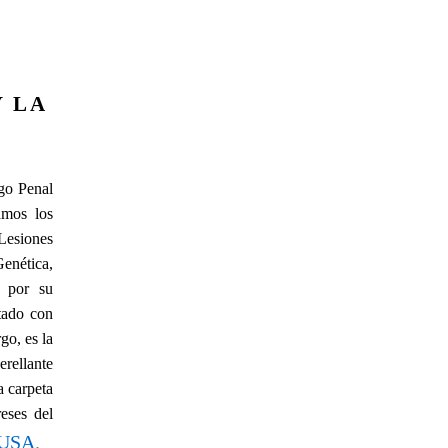
Y LA
igo Penal
amos los
 Lesiones
enética,
 por su
ntado con
go, es la
rellante
a carpeta
eses del
USA
.