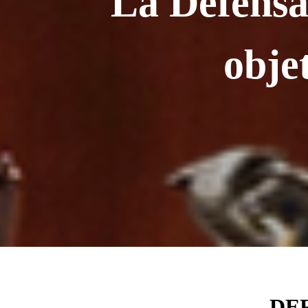
"La Defensa 
obje
DE