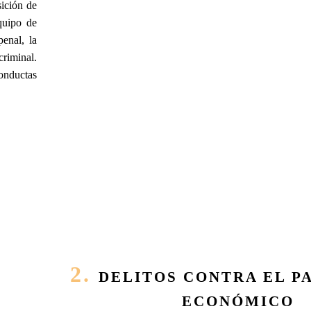
sición de
equipo de
penal, la
criminal.
nductas
2.
DELITOS CONTRA EL P
ECONÓMICO