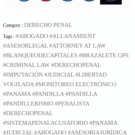
DERECHO PENAL
Category :
#ABOGADO
#ALLANAMIENT
Tags :
#ASESORLEGAL
#ATTORNEY AT LAW
#BLANQUEODECAPITALES
#BRAZALETE GPS
#CRIMINAL LAW
#DERECHOPENAL
#IMPUTACIÓN
#JUDICIAL
#LIBERTAD
VOGILADA
#MONITOREO ELECTRÓNICO
#PANAMA
#PANDILLA
#PANDILLA
#PANDILLERISMO #PENALISTA
#DERECHOPENAL
#SISTEMAPENALACUSATORIO #PANAMA
#JUDICIAL #ABOGADO #ASESORIAJURÍDICA