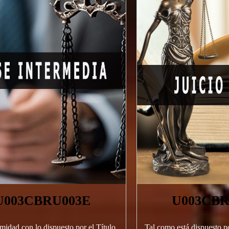
U003CBRU003E
U003CBR
idad con lo dispuesto por el Título
Tal como está dispuesto po