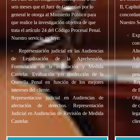
seis meses que el Juez de Garantías por lo
II, Capítul
general le otorga al Ministerio Público para
concordan
que realice la investigación objetiva de que
Nuestro S
trata el artículo 24 del Código Procesal Penal.
Exp
Nuestro servicio incluye:
con
Representación judicial en las Audiencias
Alt
de Legalización de la Aprehensión,
Adm
Formulación de la imputación y Medida
con
Cautelar. Evaluación y/o confección de la
pen
Querella Penal en función de los mejores
Rep
intereses del cliente.
de 
Representación judicial en Audiencias de
Obj
afectación de derechos. Representación
de 
Judicial en Audiencias de Revisión de
Medida
lega
Cautela
r
.
clie