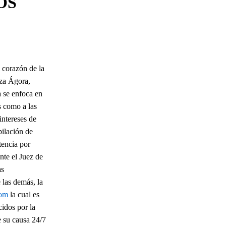
OS
 corazón de la
aza Ágora,
 se enfoca en
s como a las
intereses de
pilación de
tencia por
nte el Juez de
as
las demás, la
com
la cual es
idos por la
de su causa 24/7