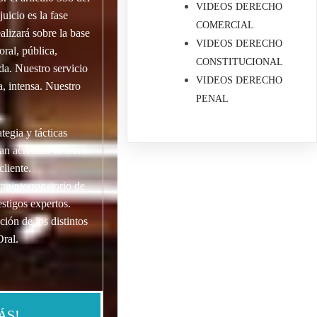
VIDEOS DERECHO
uicio es la fase
COMERCIAL
alizará sobre la base
VIDEOS DERECHO
oral, pública,
CONSTITUCIONAL
da. Nuestro servicio
VIDEOS DERECHO
a, intensa. Nuestro
PENAL
tegia y tácticas
n acreditar la teoría
cliente.
trainterrogatorio de
testigos expertos.
ión de los distintos
Oral.
ÁS!