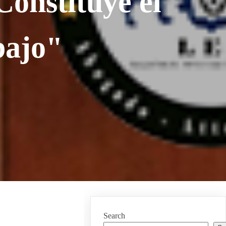
Constituye el
bajo"
Search