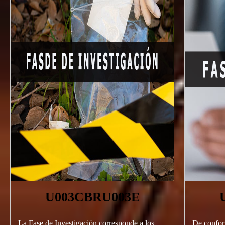
U003CBRU003E
La Fase de Investigación corresponde a los
De conform