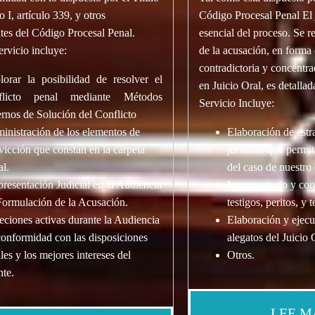
o I, artículo 339, y otros
Código Procesal Penal El j
tes del Código Procesal Penal.
esencial del proceso. Se re
ervicio incluye:
de la acusación, en forma 
contradictoria y concentra
lorar la posibilidad de resolver el
en Juicio Oral, es detallad
flicto penal mediante Métodos
Servicio Incluye:
ernos de Solución del Conflicto
inistración de los elementos de
Elaboración de estra
vicción que constan en la carpeta
jurídicas que permita
al.
del caso de nuestro 
resentación Judicial en la Audiencia
Interrogatorio y con
Formulación de la Acusación.
testigos, peritos, y 
eciones activas durante la Audiencia
Elaboración y ejecuc
conformidad con las disposiciones
alegatos del Juicio 
les y los mejores intereses del
Otros.
nte
.
LEE M