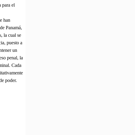
 para el
ue han
a de Panamá,
, la cual se
ia, puesto a
antener un
eso penal, la
iminal. Cada
litativamente
 de poder.