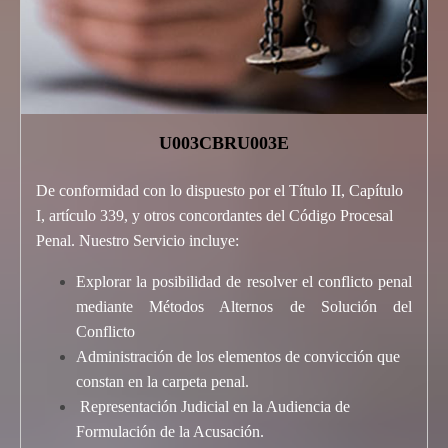
U003CBRU003E
De conformidad con lo dispuesto por el Título II, Capítulo
I, artículo 339, y otros concordantes del Código Procesal
Penal. Nuestro Servicio incluye:
Explorar la posibilidad de resolver el conflicto penal
mediante Métodos Alternos de Solución del
Conflicto
Administración de los elementos de convicción que
constan en la carpeta penal.
Representación Judicial en la Audiencia de
Formulación de la Acusación.