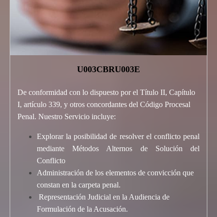
U003CBRU003E
De conformidad con lo dispuesto por el Título II, Capítulo
I, artículo 339, y otros concordantes del Código Procesal
Penal. Nuestro Servicio incluye:
Explorar la posibilidad de resolver el conflicto penal
mediante Métodos Alternos de Solución del
Conflicto
Administración de los elementos de convicción que
constan en la carpeta penal.
Representación Judicial en la Audiencia de
Formulación de la Acusación.