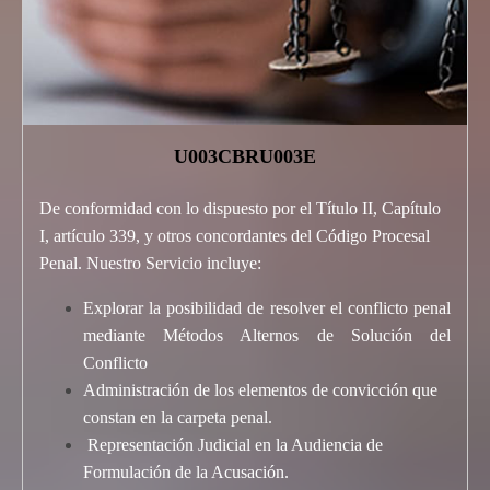
U003CBRU003E
De conformidad con lo dispuesto por el Título II, Capítulo
I, artículo 339, y otros concordantes del Código Procesal
Penal. Nuestro Servicio incluye:
Explorar la posibilidad de resolver el conflicto penal
mediante Métodos Alternos de Solución del
Conflicto
Administración de los elementos de convicción que
constan en la carpeta penal.
Representación Judicial en la Audiencia de
Formulación de la Acusación.