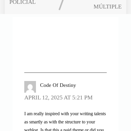
POLICIAL
MÚLTIPLE
2 THOUGHTS ON “
LA
APREHENSIÓN
POLICIAL
”
Code Of Destiny
APRIL 12, 2025 AT 5:21 PM
I am really inspired with your writing talents
as smartly as with the structure to your
weblog. Is that this a paid theme or did you