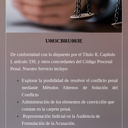
U003CBRU003E
De conformidad con lo dispuesto por el Título II, Capítulo
I, artículo 339, y otros concordantes del Código Procesal
Penal. Nuestro Servicio incluye:
Explorar la posibilidad de resolver el conflicto penal
mediante Métodos Alternos de Solución del
Conflicto
Administración de los elementos de convicción que
constan en la carpeta penal.
Representación Judicial en la Audiencia de
Formulación de la Acusación.