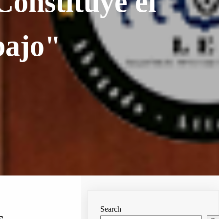
Constituye el
bajo"
Search
s.