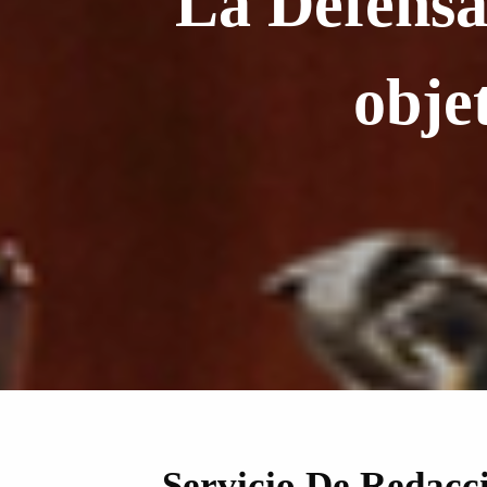
"La Defensa 
obje
Servicio De Redacc