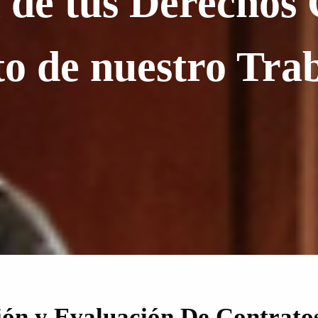
de tus Derechos 
to de nuestro Tra
ión y Evaluación De Contrato