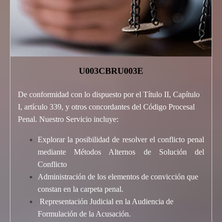
U003CBRU003E
De conformidad con lo dispuesto por el Título II, Capítulo
I, artículo 339, y otros concordantes del Código Procesal
Penal. Nuestro Servicio incluye:
Explorar la posibilidad de resolver el conflicto penal
mediante Métodos Alternos de Solución del
Conflicto
Administración de los elementos de convicción que
constan en la carpeta penal.
Representación Judicial en la Audiencia de
Formulación de la Acusación.