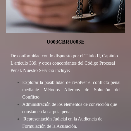
U003CBRU003E
De conformidad con lo dispuesto por el Título II, Capítulo
I, artículo 339, y otros concordantes del Código Procesal
Penal. Nuestro Servicio incluye:
Explorar la posibilidad de resolver el conflicto penal
mediante Métodos Alternos de Solución del
Conflicto
Administración de los elementos de convicción que
constan en la carpeta penal.
Representación Judicial en la Audiencia de
Formulación de la Acusación.