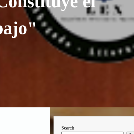
Constituye el
bajo"
Search