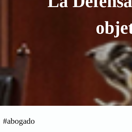
"La Defensa 
obje
#abogado