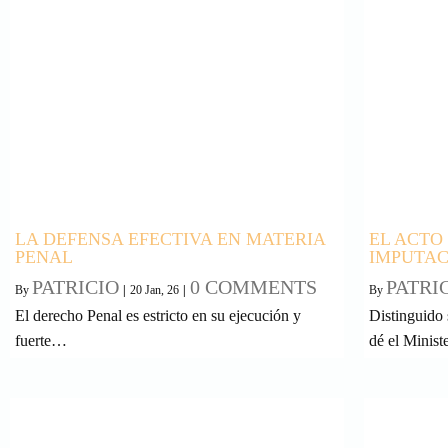
LA DEFENSA EFECTIVA EN MATERIA
EL ACTO
PENAL
IMPUTAC
PATRICIO
0 COMMENTS
PATRI
By
|
20
Jan, 26
|
By
El derecho Penal es estricto en su ejecución y
Distinguido 
fuerte…
dé el Minis