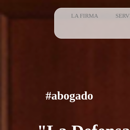
LA FIRMA
SERV
#abogado