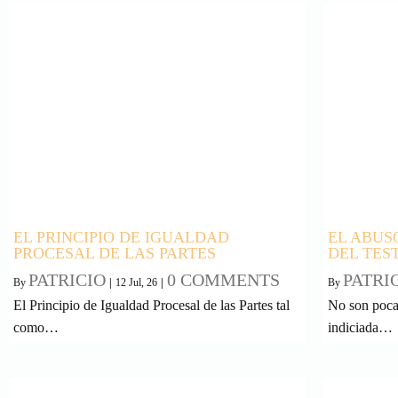
EL PRINCIPIO DE IGUALDAD
EL ABUS
PROCESAL DE LAS PARTES
DEL TES
PATRICIO
0 COMMENTS
PATRI
By
|
12
Jul, 26
|
By
El Principio de Igualdad Procesal de las Partes tal
No son pocas
como…
indiciada…