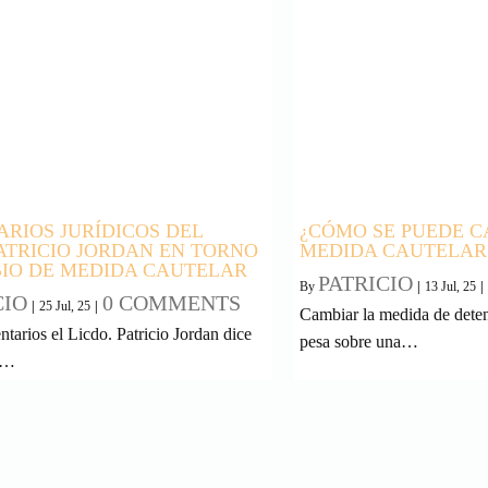
RIOS JURÍDICOS DEL
¿CÓMO SE PUEDE 
PATRICIO JORDAN EN TORNO
MEDIDA CAUTELAR
IO DE MEDIDA CAUTELAR
PATRICIO
By
|
13
Jul, 25
|
CIO
0 COMMENTS
|
25
Jul, 25
|
Cambiar la medida de deten
tarios el Licdo. Patricio Jordan dice
pesa sobre una…
r…