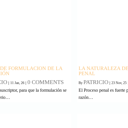
 DE FORMULACION DE LA
LA NATURALEZA D
IÓN
PENAL
CIO
0 COMMENTS
PATRICIO
|
11
Jan, 26
|
By
|
23
Nov, 25
suscriptor, para que la formulación se
El Proceso penal es fuerte p
terio…
razón…