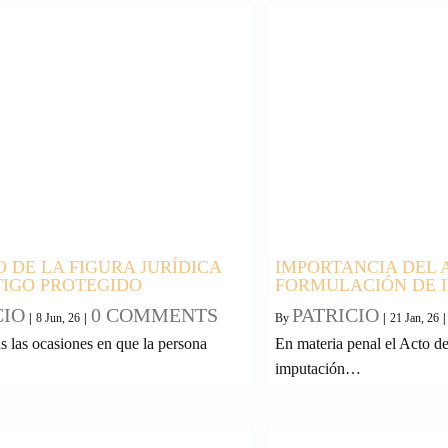
O DE LA FIGURA JURÍDICA
IMPORTANCIA DEL 
TIGO PROTEGIDO
FORMULACIÓN DE 
CIO
0 COMMENTS
PATRICIO
|
8
Jun, 26
|
By
|
21
Jan, 26
|
 las ocasiones en que la persona
En materia penal el Acto d
imputación…