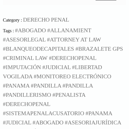
DERECHO PENAL
Category :
#ABOGADO
#ALLANAMIENT
Tags :
#ASESORLEGAL
#ATTORNEY AT LAW
#BLANQUEODECAPITALES
#BRAZALETE GPS
#CRIMINAL LAW
#DERECHOPENAL
#IMPUTACIÓN
#JUDICIAL
#LIBERTAD
VOGILADA
#MONITOREO ELECTRÓNICO
#PANAMA
#PANDILLA
#PANDILLA
#PANDILLERISMO #PENALISTA
#DERECHOPENAL
#SISTEMAPENALACUSATORIO #PANAMA
#JUDICIAL #ABOGADO #ASESORIAJURÍDICA